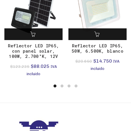
Reflector LED IP65,
Reflector LED IP65,
con panel solar,
50W, 6.500K, blanco
100W, 2.700°K, 12V
El
El
$
14.750
$
20.650
IVA
El
El
$
88.025
$
123.235
IVA
precio
precio
incluido
precio
precio
incluido
original
actual
original
actual
era:
es:
era:
es:
$20.650.
$14.750
$123.235.
$88.025.