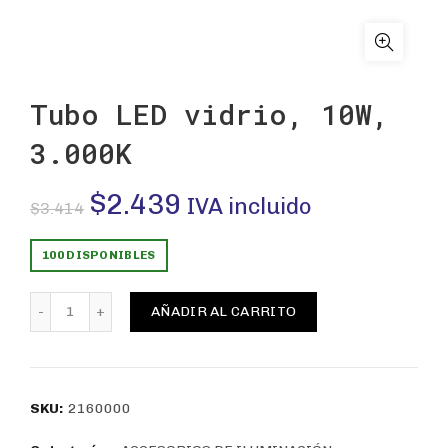
Tubo LED vidrio, 10W,
3.000K
El
El
$
2.439
IVA incluido
$
3.414
precio
precio
100 DISPONIBLES
original
actual
Tubo LED vidrio, 10W, 3.000K cantidad
AÑADIR AL CARRITO
era:
es:
$3.414.
$2.439.
SKU:
2160000