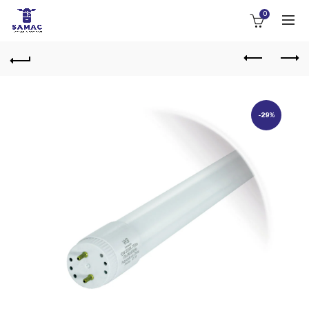
0
-29%