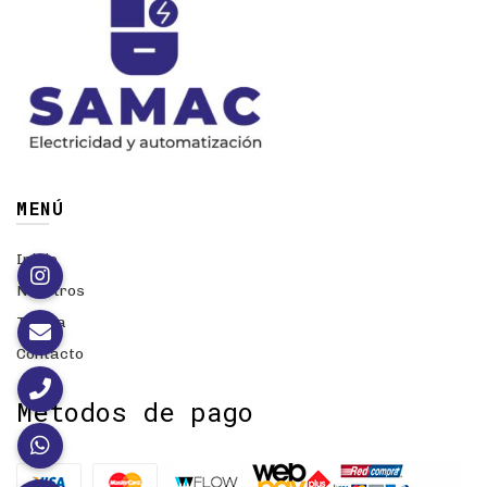
MENÚ
Inicio
Nosotros
Tienda
Contacto
Métodos de pago