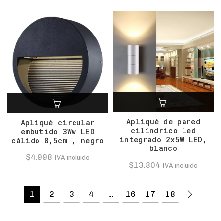
precio
precio
original
actual
era:
es:
$1.632.
$1.166.
Apliqué de pared
Apliqué circular
cilíndrico led
embutido 3Ww LED
integrado 2x5W LED,
cálido 8,5cm , negro
blanco
$
4.998
IVA incluido
$
13.804
IVA incluido
1
2
3
4
…
16
17
18