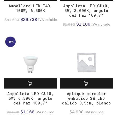
Ampolleta LED E40,
Ampolleta LED GU10,
100W, 6.500K
5W, 3.000K, ángulo
del haz 109,7°
El
El
$
29.738
$
41.633
IVA incluido
El
El
$
1.166
$
1.632
IVA incluido
precio
precio
precio
precio
original
actual
original
actual
era:
es:
-29%
era:
es:
$41.633.
$29.738.
$1.632.
$1.166.
Ampolleta LED GU10,
Apliqué circular
5W, 6.500K, ángulo
embutido 3W LED
del haz 109,7°
cálido 8,5cm, blanco
El
El
$
1.166
$
4.998
$
1.632
IVA incluido
IVA incluido