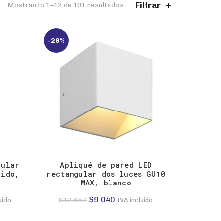
Filtrar
Mostrando 1–12 de 191 resultados
-29%
cular
Apliqué de pared LED
lido,
rectangular dos luces GU10
MAX, blanco
El
El
$
9.040
$
12.657
uido
IVA incluido
precio
precio