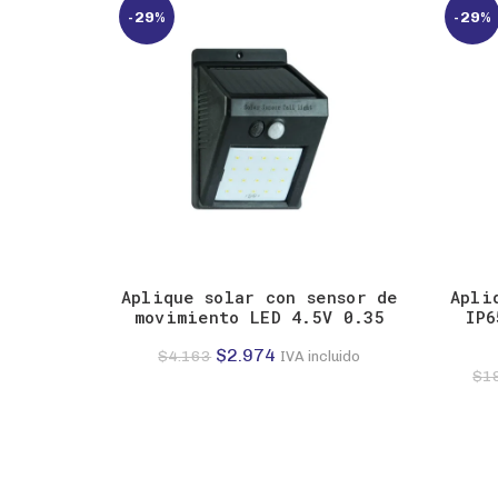
-29%
-29%
$12.657.
$9.040.
Aplique solar con sensor de
Apli
movimiento LED 4.5V 0.35
IP6
El
El
$
2.974
$
4.163
IVA incluido
$
1
precio
precio
original
actual
era:
es:
$4.163.
$2.974.