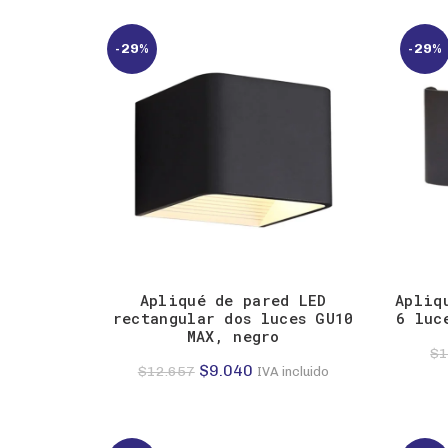
era:
es:
$20.317.
$14.512.
-29%
-29%
Apliqué de pared LED
Apliq
rectangular dos luces GU10
6 luc
MAX, negro
$
1
El
El
$
9.040
$
12.657
IVA incluido
precio
precio
original
actual
era:
es: