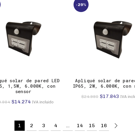
$10.658.
$7.613.
-29%
$18.985.
$13.56
qué solar de pared LED
Apliqué solar de pare
5, 1,5W, 6.000K, con
IP65, 2W, 6.000K, con 
sensor
El
El
$
17.843
$
24.980
IVA incl
El
El
$
14.274
9.984
IVA incluido
precio
precio
precio
precio
original
actual
original
actual
era:
es:
era:
es:
1
2
3
4
…
14
15
16
$24.980.
$17.84
$19.984.
$14.274.