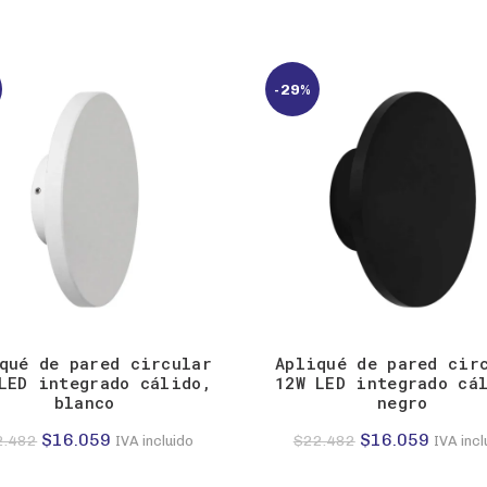
-29%
qué de pared circular
Apliqué de pared cir
LED integrado cálido,
12W LED integrado cá
blanco
negro
El
El
El
El
$
16.059
$
16.059
2.482
$
22.482
IVA incluido
IVA incl
precio
precio
precio
precio