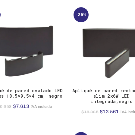
original
actual
original
actual
era:
es:
era:
es:
-29%
$22.482.
$16.059.
$22.482.
$16.05
ué de pared ovalado LED
Apliqué de pared recta
es 18,5×9,5×4 cm, negro
slim 2x6W LED
integrada,negro
El
El
$
7.613
0.658
IVA incluido
El
El
$
13.561
$
18.985
IVA incl
precio
precio
precio
precio
original
actual
original
actual
era:
es:
era:
es: