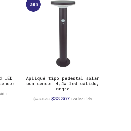
-29%
1.
$44.131.
$31.522.
d LED
Apliqué tipo pedestal solar
sensor
con sensor 4,4w led cálido,
negro
uido
El
El
$
33.307
$
46.629
IVA incluido
precio
precio
original
actual
era:
es:
3.
$46.629.
$33.307.