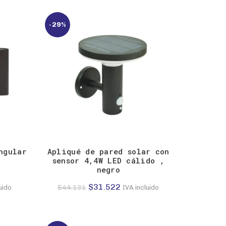
original
actual
era:
es:
-29%
9.
$12.657.
$9.040.
ngular
Apliqué de pared solar con
sensor 4,4W LED cálido ,
negro
El
El
$
31.522
$
44.131
uido
IVA incluido
precio
precio
original
actual
era:
es: