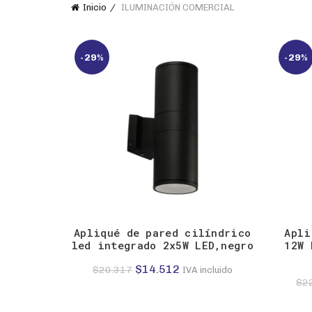
Inicio
ILUMINACIÓN COMERCIAL
-29%
-29%
Apliqué de pared cilíndrico
Apli
led integrado 2x5W LED,negro
12W 
El
El
$
14.512
$
20.317
IVA incluido
$
2
precio
precio
original
actual