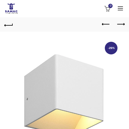
0
-29%