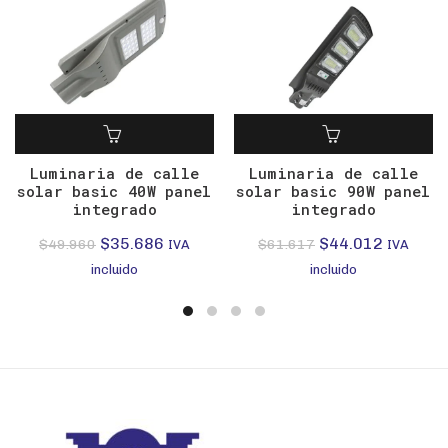
Luminaria de calle
Luminaria de calle
solar basic 40W panel
solar basic 90W panel
integrado
integrado
El
El
El
El
$
35.686
$
44.012
$
49.960
$
61.617
IVA
IVA
precio
precio
precio
precio
incluido
incluido
original
actual
original
actual
era:
es:
era:
es:
$49.960.
$35.686.
$61.617.
$44.012