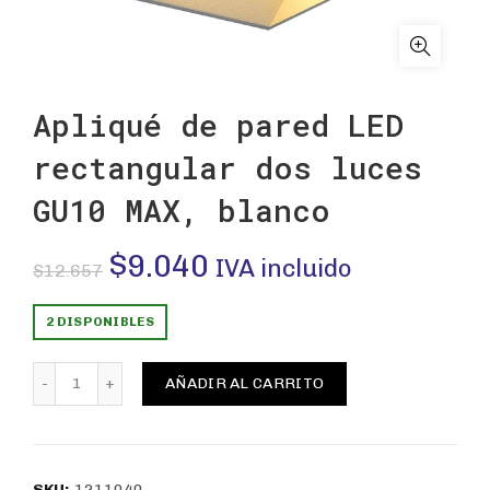
Apliqué de pared LED
rectangular dos luces
GU10 MAX, blanco
El
El
$
9.040
IVA incluido
$
12.657
precio
precio
2 DISPONIBLES
original
actual
Apliqué de pared LED rectangular dos luces GU10 MAX, 
AÑADIR AL CARRITO
era:
es:
$12.657.
$9.040.
SKU:
1211040