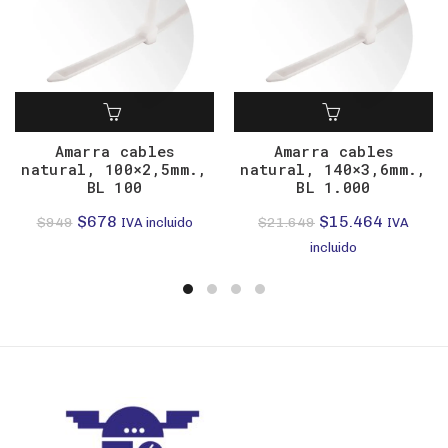
Amarra cables
Amarra cables
natural, 100×2,5mm.,
natural, 140×3,6mm.,
BL 100
BL 1.000
El
El
El
El
$
678
$
15.464
$
949
$
21.649
IVA incluido
IVA
precio
precio
precio
precio
incluido
original
actual
original
actual
era:
es:
era:
es:
$949.
$678.
$21.649.
$15.464