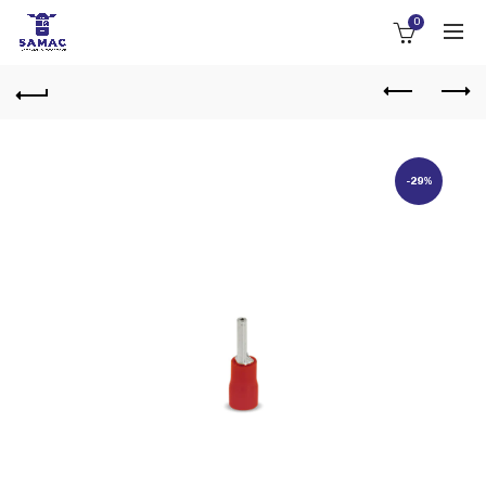
0
-29%