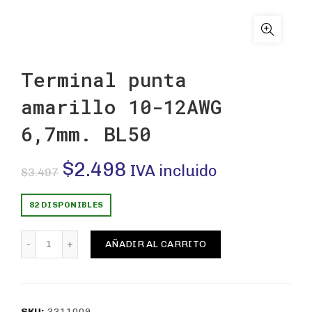
Terminal punta
amarillo 10-12AWG
6,7mm. BL50
El
El
$
2.498
IVA incluido
$
3.497
precio
precio
82 DISPONIBLES
original
actual
Terminal punta amarillo 10-12AWG 6,7mm. BL50 cantida
AÑADIR AL CARRITO
era:
es:
$3.497.
$2.498.
SKU:
3311009