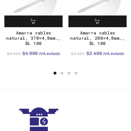
Amarra cables
Amarra cables
natural, 370×4,8mm.,
natural, 200×4,8mm.,
BL 100
BL 100
El
El
El
El
$
4.996
$
2.498
$
6.994
$
3.497
IVA incluido
IVA incluido
precio
precio
precio
precio
original
actual
original
actual
era:
es:
era:
es:
$6.994.
$4.996.
$3.497.
$2.498.