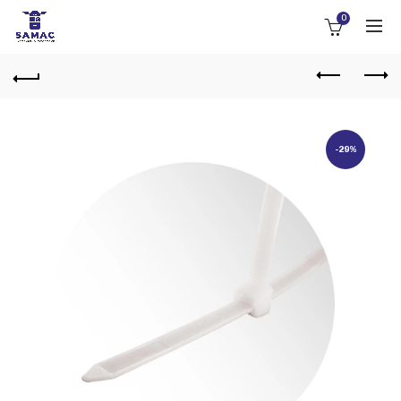
0
-29%