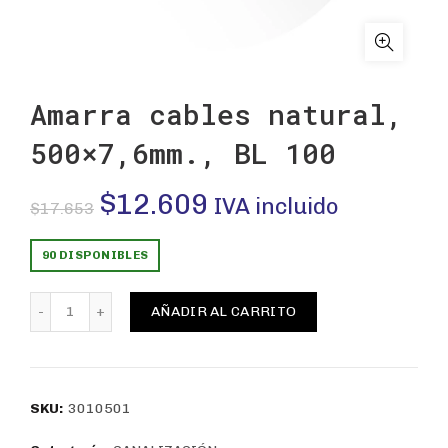
Amarra cables natural,
500×7,6mm., BL 100
El
El
$
12.609
IVA incluido
$
17.653
precio
precio
90 DISPONIBLES
original
actual
Amarra cables natural, 500x7,6mm., BL 100 cantidad
AÑADIR AL CARRITO
era:
es:
$17.653.
$12.609.
SKU:
3010501