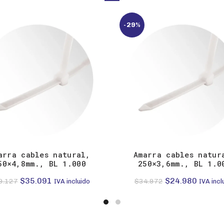
-29%
arra cables natural,
Amarra cables natur
50×4,8mm., BL 1.000
250×3,6mm., BL 1.0
El
El
El
El
$
35.091
$
24.980
9.127
$
34.972
IVA incluido
IVA incl
precio
precio
precio
precio
original
actual
original
actual
era:
es:
era:
es: