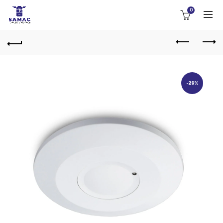
0
-29%