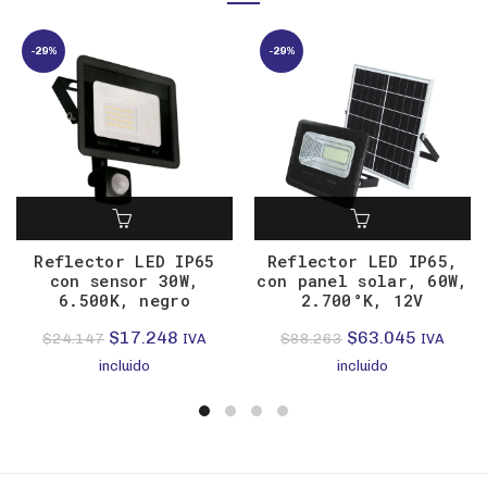
-29%
-29%
Reflector LED IP65
Reflector LED IP65,
con sensor 30W,
con panel solar, 60W,
6.500K, negro
2.700°K, 12V
El
El
El
El
$
17.248
$
63.045
$
24.147
$
88.263
IVA
IVA
precio
precio
precio
precio
incluido
incluido
original
actual
original
actual
era:
es:
era:
es:
$24.147.
$17.248.
$88.263.
$63.045