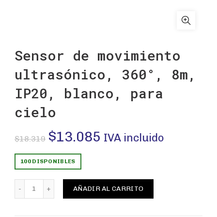
Sensor de movimiento
ultrasónico, 360°, 8m,
IP20, blanco, para
cielo
El
El
$
13.085
IVA incluido
$
18.319
precio
precio
100 DISPONIBLES
original
actual
Sensor de movimiento ultrasónico, 360°, 8m, IP20, blanco
AÑADIR AL CARRITO
era:
es: