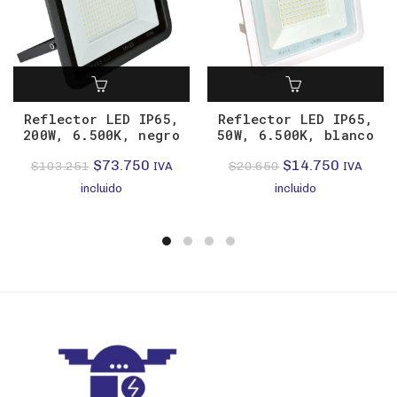
Reflector LED IP65,
Reflector LED IP65,
200W, 6.500K, negro
50W, 6.500K, blanco
El
El
El
El
$
73.750
$
14.750
$
103.251
$
20.650
IVA
IVA
precio
precio
precio
precio
incluido
incluido
original
actual
original
actual
era:
es:
era:
es:
$103.251.
$73.750.
$20.650.
$14.750