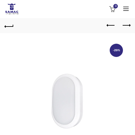
0
-29%