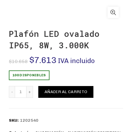
Plafón LED ovalado
IP65, 8W, 3.000K
El
El
$
7.613
IVA incluido
$
10.658
precio
precio
100 DISPONIBLES
original
actual
Plafón LED ovalado IP65, 8W, 3.000K cantidad
AÑADIR AL CARRITO
era:
es:
$10.658.
$7.613.
SKU:
1202540