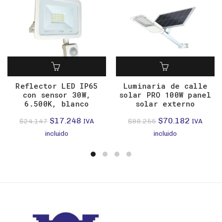
Reflector LED IP65
Luminaria de calle
con sensor 30W,
solar PRO 100W panel
6.500K, blanco
solar externo
El
El
El
El
$
17.248
$
70.182
$
24.147
$
98.255
IVA
IVA
precio
precio
precio
precio
incluido
incluido
original
actual
original
actual
era:
es:
era:
es:
$24.147.
$17.248.
$98.255.
$70.182