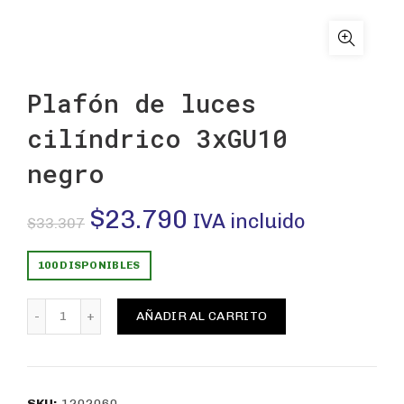
Plafón de luces
cilíndrico 3xGU10
negro
El
El
$
23.790
IVA incluido
$
33.307
precio
precio
100 DISPONIBLES
original
actual
Plafón de luces cilíndrico 3xGU10 negro cantidad
AÑADIR AL CARRITO
era:
es:
$33.307.
$23.790.
SKU:
1202060