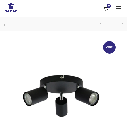
0
-29%