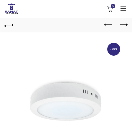
0
-29%