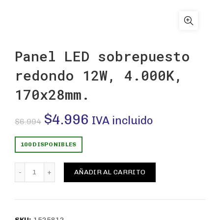
Panel LED sobrepuesto
redondo 12W, 4.000K,
170x28mm.
El
El
$
4.996
IVA incluido
$
6.994
precio
precio
100 DISPONIBLES
original
actual
Panel LED sobrepuesto redondo 12W, 4.000K, 170x28mm
AÑADIR AL CARRITO
era:
es:
$6.994.
$4.996.
SKU:
1525812