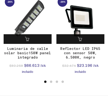
-29%
-29%
Luminaria de calle
Reflector LED IP65
solar basic150W panel
con sensor 50W,
integrado
6.500K, negro
El
El
El
El
$
66.613
$
23.196
$
93.259
$
32.474
IVA
IVA
precio
precio
precio
precio
incluido
incluido
original
actual
original
actual
era:
es:
era:
es:
$93.259.
$66.613.
$32.474.
$23.196