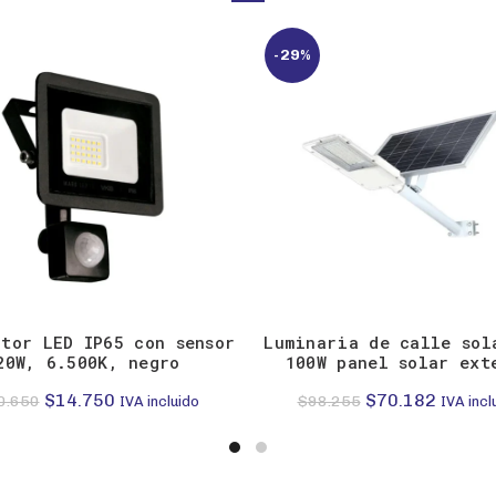
-29%
ctor LED IP65 con sensor
Luminaria de calle sol
20W, 6.500K, negro
100W panel solar ext
El
El
El
El
$
14.750
$
70.182
0.650
$
98.255
IVA incluido
IVA incl
precio
precio
precio
precio
original
actual
original
actual
era:
es:
era:
es: