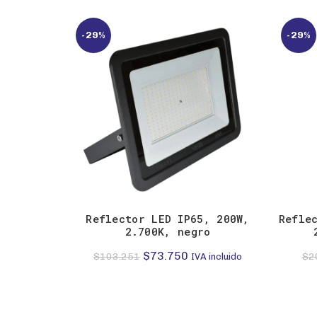
-29%
-29%
Reflector LED IP65, 200W,
Refle
2.700K, negro
El
El
$
73.750
$
103.251
$
2
IVA incluido
precio
precio
original
actual
era:
es: