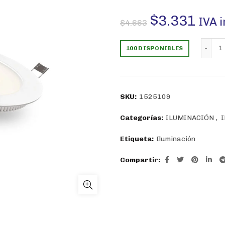
El
El
$
3.331
IVA 
$
4.663
precio
prec
P
100 DISPONIBLES
original
actu
era:
es:
SKU:
1525109
$4.663.
$3.3
Categorías:
ILUMINACIÓN
,
Etiqueta:
Iluminación
Compartir