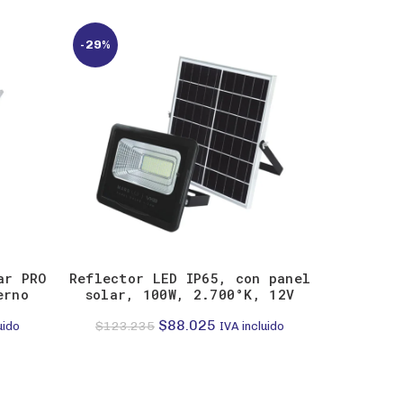
-29%
-29%
ar PRO
Reflector LED IP65, con panel
Refle
erno
solar, 100W, 2.700°K, 12V
atri
El
El
$
88.025
$
123.235
$
81.6
uido
IVA incluido
precio
precio
original
actual
era:
es: