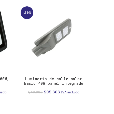
-29%
-29%
00W,
Luminaria de calle solar
Reflec
basic 40W panel integrado
El
El
$
35.686
$
49.960
$
51.6
luido
IVA incluido
precio
precio
original
actual
era:
es: