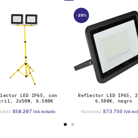
-29%
flector LED IP65, con
Reflector LED IP65, 2
tril, 2x50W, 6.500K
6.500K, negro
El
El
El
El
$
58.287
$
73.750
1.601
$
103.251
IVA incluido
IVA inc
precio
precio
precio
precio
original
actual
original
actual
era:
es:
era:
es: