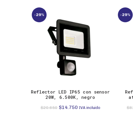
-29%
-29%
Reflector LED IP65 con sensor
Re
20W, 6.500K, negro
a
El
El
$
14.750
$
20.650
$
8
IVA incluido
precio
precio
original
actual
era:
es: