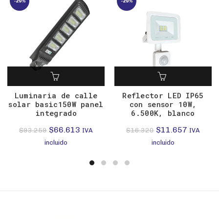
-29%
-29%
Luminaria de calle
Reflector LED IP65
solar basic150W panel
con sensor 10W,
integrado
6.500K, blanco
El
El
El
El
$
66.613
$
11.657
$
93.259
$
16.320
IVA
IVA
precio
precio
precio
precio
incluido
incluido
original
actual
original
actual
era:
es:
era:
es:
$93.259.
$66.613.
$16.320.
$11.657