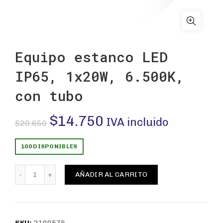
Equipo estanco LED
IP65, 1x20W, 6.500K,
con tubo
El
El
$
14.750
IVA incluido
$
20.650
precio
precio
100 DISPONIBLES
original
actual
Equipo estanco LED IP65, 1x20W, 6.500K, con tubo cant
AÑADIR AL CARRITO
era:
es:
$20.650.
$14.750.
SKU:
2100575