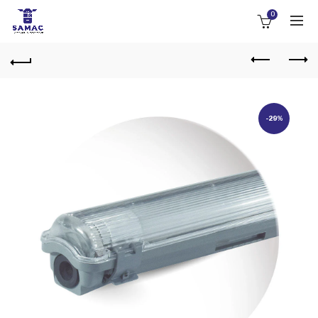
0
-29%