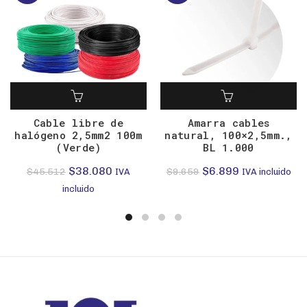
Cable libre de
Amarra cables
halógeno 2,5mm2 100m
natural, 100×2,5mm.,
(Verde)
BL 1.000
El
El
El
El
$
38.080
$
6.899
$
45.512
$
9.659
IVA
IVA incluido
precio
precio
precio
precio
incluido
original
actual
original
actual
era:
es:
era:
es:
$45.512.
$38.080.
$9.659.
$6.899.