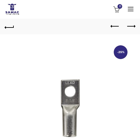
0
-29%