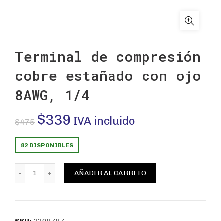
Terminal de compresión
cobre estañado con ojo
8AWG, 1/4
El
El
$
339
IVA incluido
$
475
precio
precio
82 DISPONIBLES
original
actual
Terminal de compresión cobre estañado con ojo 8AWG, 1
AÑADIR AL CARRITO
era:
es:
$475.
$339.
SKU:
3308787