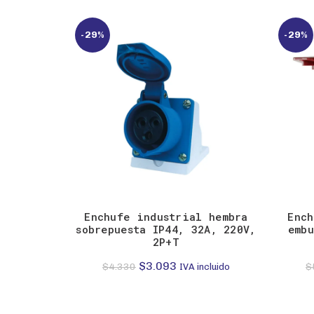
-29%
-29%
Enchufe industrial hembra
Ench
sobrepuesta IP44, 32A, 220V,
embu
2P+T
El
El
$
3.093
$
4.330
$
IVA incluido
precio
precio
original
actual