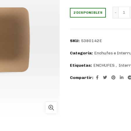
precio
prec
Pul
2 DISPONIBLES
original
actu
era:
es:
SKU:
5380142E
$3.247.
$2.3
Categoría:
Enchufes e Interr
Etiquetas:
ENCHUFES
,
Inter
Compartir