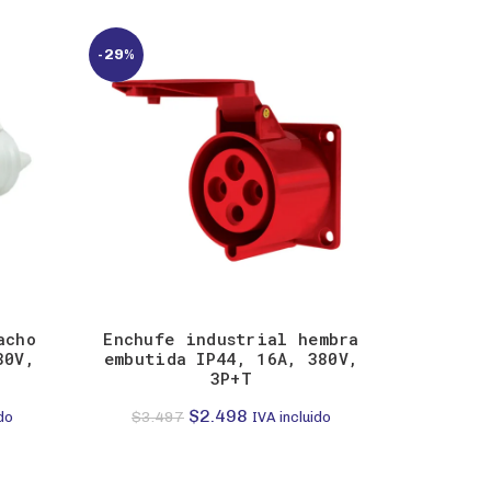
-29%
-29%
acho
Enchufe industrial hembra
Enchuf
80V,
embutida IP44, 16A, 380V,
volante 
3P+T
$
3.9
El
El
$
2.498
$
3.497
do
IVA incluido
precio
precio
original
actual