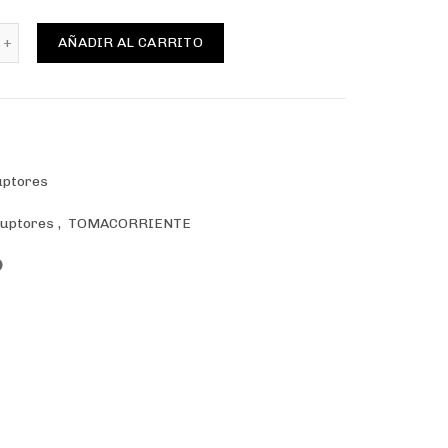
io
sador timbre 10A 250V beige/titanio armado cantidad
AÑADIR AL CARRITO
al
20.
uptores
ruptores
,
TOMACORRIENTE