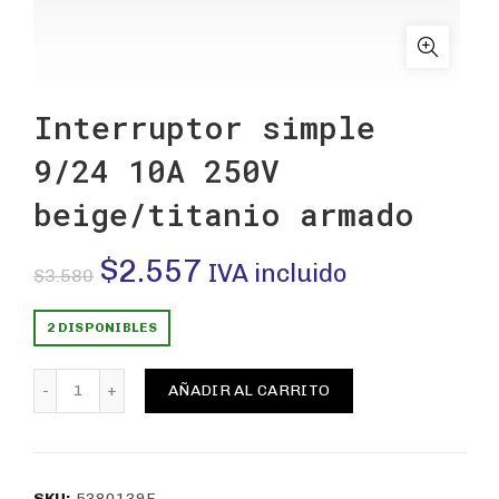
Interruptor simple
9/24 10A 250V
beige/titanio armado
El
El
$
2.557
IVA incluido
$
3.580
precio
precio
2 DISPONIBLES
original
actual
Interruptor simple 9/24 10A 250V beige/titanio armad
AÑADIR AL CARRITO
era:
es:
$3.580.
$2.557.
SKU:
5380139E