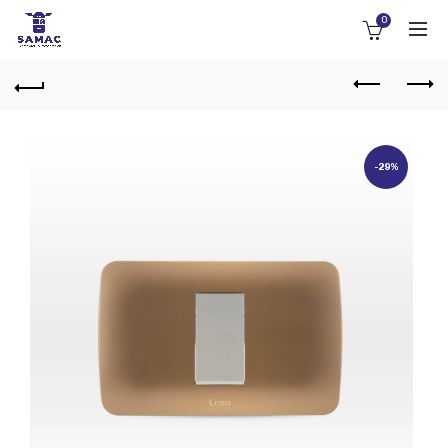
0
-29%