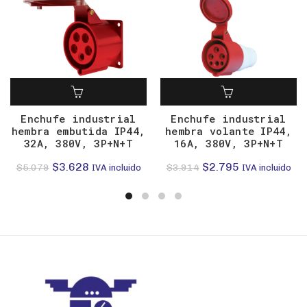
Enchufe industrial
Enchufe industrial
hembra embutida IP44,
hembra volante IP44,
32A, 380V, 3P+N+T
16A, 380V, 3P+N+T
El
El
El
El
$
3.628
$
2.795
$
5.079
$
3.914
IVA incluido
IVA incluido
precio
precio
precio
precio
original
actual
original
actual
era:
es:
era:
es:
$5.079.
$3.628.
$3.914.
$2.795.