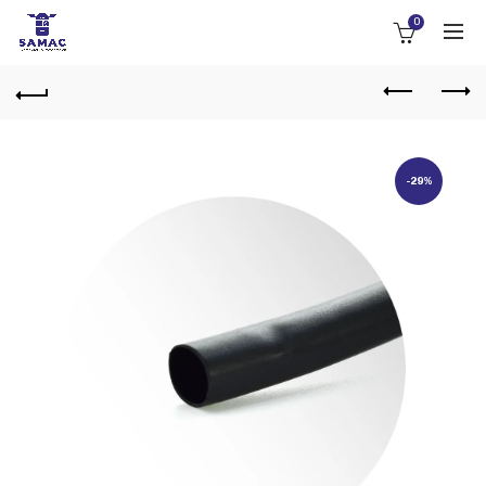
0
-29%