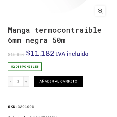
Manga termocontraible
6mm negra 50m
El
El
$
11.182
IVA incluido
$
15.654
precio
precio
82 DISPONIBLES
original
actual
Manga termocontraible 6mm negra 50m cantidad
AÑADIR AL CARRITO
era:
es:
$15.654.
$11.182.
SKU:
3201006