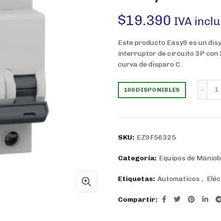
$
19.390
IVA inclu
Este producto Easy9 es un disy
interruptor de circuito 3P con 
curva de disparo C.
I
100 DISPONIBLES
SKU:
EZ9F56325
Categoría:
Equipos de Maniob
Etiquetas:
Automaticos
,
Eléc
Compartir