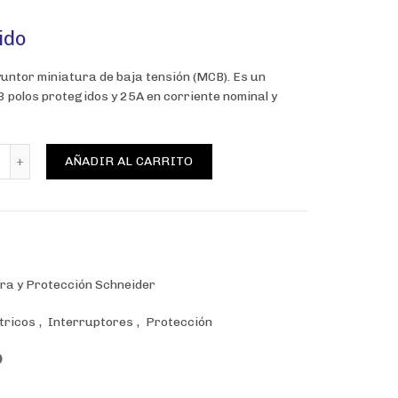
ido
untor miniatura de baja tensión (MCB). Es un
3 polos protegidos y 25A en corriente nominal y
NTERRUPTOR TERMOMAGNETICO EASY9 3P 25A, SCHNEIDER cant
AÑADIR AL CARRITO
ra y Protección Schneider
tricos
,
Interruptores
,
Protección