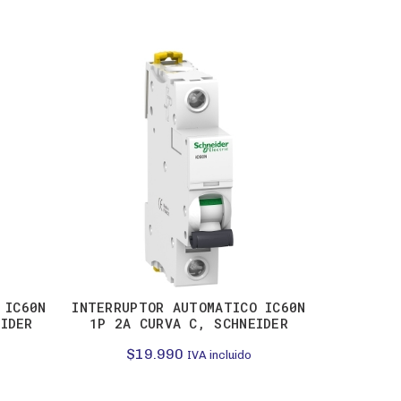
 IC60N
INTERRUPTOR AUTOMATICO IC60N
INTERRU
IDER
1P 2A CURVA C, SCHNEIDER
EASY9
$
19.990
$
IVA incluido