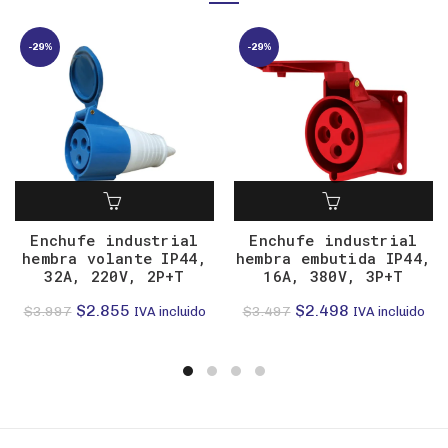
-29%
-29%
Enchufe industrial
Enchufe industrial
hembra volante IP44,
hembra embutida IP44,
32A, 220V, 2P+T
16A, 380V, 3P+T
El
El
El
El
$
2.855
$
2.498
$
3.997
$
3.497
IVA incluido
IVA incluido
precio
precio
precio
precio
original
actual
original
actual
era:
es:
era:
es:
$3.997.
$2.855.
$3.497.
$2.498.