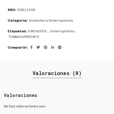
$10.325.
$7.375.
SKU:
5381105E
Categoría:
Enchufes e Interruptores
Etiquetas:
ENCHUFES
,
Interruptores
,
TOMACORRIENTE
Compartir
Valoraciones (0)
Valoraciones
No hay valoraciones aún.