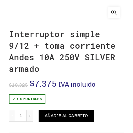
Interruptor simple
9/12 + toma corriente
Andes 10A 250V SILVER
armado
El
El
$
7.375
IVA incluido
$
10.325
precio
precio
2 DISPONIBLES
original
actual
Interruptor simple 9/12 + toma corriente Andes 10A 2
AÑADIR AL CARRITO
era:
es: