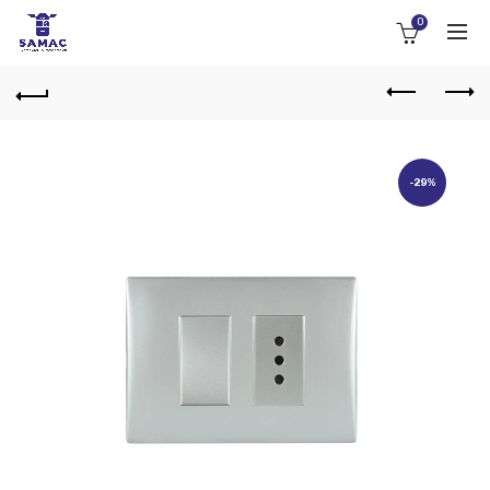
0
-29%