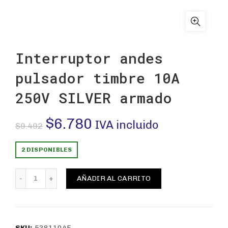
Interruptor andes
pulsador timbre 10A
250V SILVER armado
El
El
$
6.780
IVA incluido
$
9.492
precio
precio
2 DISPONIBLES
original
actual
Interruptor andes pulsador timbre 10A 250V SILVER a
AÑADIR AL CARRITO
era:
es:
$9.492.
$6.780.
SKU:
5381104E