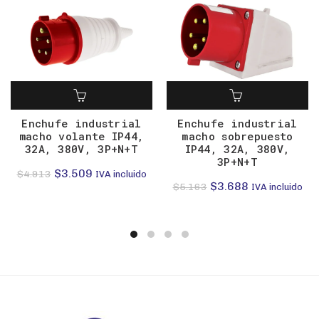
Enchufe industrial
Enchufe industrial
macho volante IP44,
macho sobrepuesto
32A, 380V, 3P+N+T
IP44, 32A, 380V,
3P+N+T
El
El
$
3.509
$
4.913
IVA incluido
El
El
$
3.688
$
5.163
IVA incluido
precio
precio
precio
precio
original
actual
original
actual
era:
es:
era:
es:
$4.913.
$3.509.
$5.163.
$3.688.