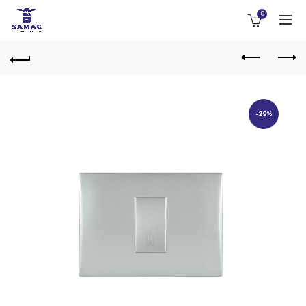
0
-29%