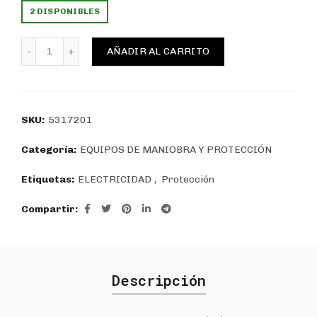
2 DISPONIBLES
Interruptor caja moldeada regulable LEXO 250N 3P 20
AÑADIR AL CARRITO
SKU:
5317201
Categoría:
EQUIPOS DE MANIOBRA Y PROTECCIÓN
Etiquetas:
ELECTRICIDAD
,
Protección
Compartir
Descripción