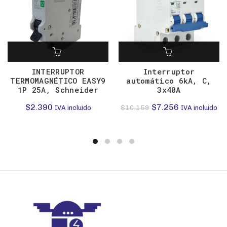
INTERRUPTOR
Interruptor
TERMOMAGNÉTICO EASY9
automático 6kA, C,
1P 25A, Schneider
3x40A
El
El
$
2.390
$
7.256
$
10.159
IVA incluido
IVA incluido
precio
precio
original
actual
era:
es:
$10.159.
$7.256.