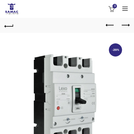
0
-29%