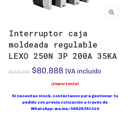
Interruptor caja
moldeada regulable
LEXO 250N 3P 200A 35KA
El
El
$
80.888
IVA incluido
$
113.243
precio
precio
¡Importante!
original
actual
Si necesitas stock, contáctanos para gestionar tu
pedido con previa cotización a través de
era:
es:
WhatsApp:
wa.me/56928391510
$113.243.
$80.888.