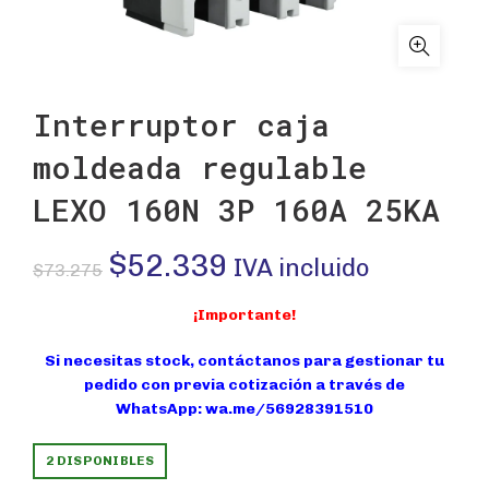
Interruptor caja
moldeada regulable
LEXO 160N 3P 160A 25KA
El
El
$
52.339
IVA incluido
$
73.275
precio
precio
¡Importante!
original
actual
Si necesitas stock, contáctanos para gestionar tu
pedido con previa cotización a través de
era:
es:
WhatsApp:
wa.me/56928391510
$73.275.
$52.339.
2 DISPONIBLES