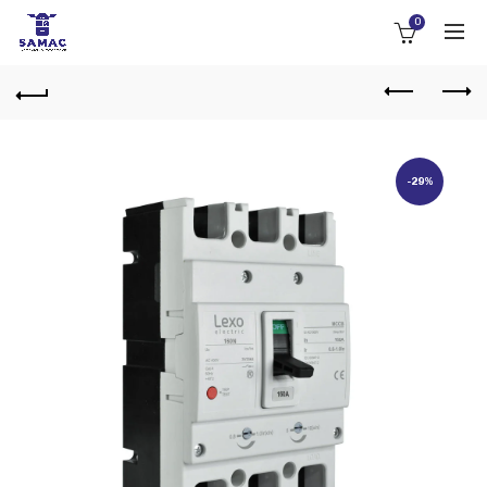
0
-29%