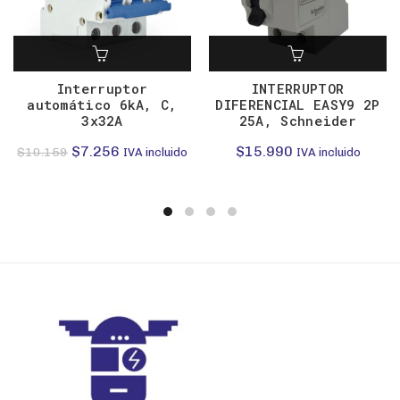
Interruptor
INTERRUPTOR
automático 6kA, C,
DIFERENCIAL EASY9 2P
3x32A
25A, Schneider
El
El
$
7.256
$
15.990
$
10.159
IVA incluido
IVA incluido
precio
precio
original
actual
era:
es:
$10.159.
$7.256.