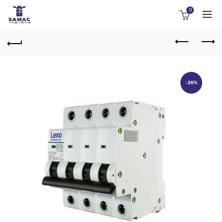
0
-29%