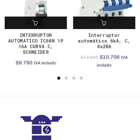
INTERRUPTOR
Interruptor
AUTOMATICO IC60N 1P
automático 6kA, C,
16A CURVA C,
4x20A
SCHNEIDER
El
El
$
10.706
$
14.988
IVA
$
9.790
IVA incluido
precio
precio
incluido
original
actual
era:
es:
$14.988.
$10.706