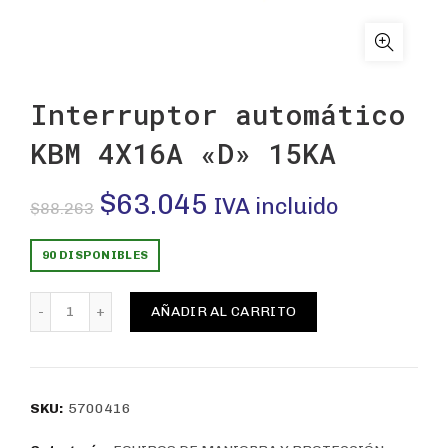
Interruptor automático
KBM 4X16A «D» 15KA
El
El
$
63.045
IVA incluido
$
88.263
precio
precio
90 DISPONIBLES
original
actual
Interruptor automático KBM 4X16A "D" 15KA cantidad
AÑADIR AL CARRITO
era:
es:
$88.263.
$63.045.
SKU:
5700416