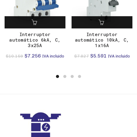
Interruptor
Interruptor
automático 6kA, C,
automático 10kA, C,
3x25A
1x16A
El
El
El
El
$
7.256
$
5.591
$
10.159
$
7.827
IVA incluido
IVA incluido
precio
precio
precio
precio
original
actual
original
actual
era:
es:
era:
es:
$10.159.
$7.256.
$7.827.
$5.591.