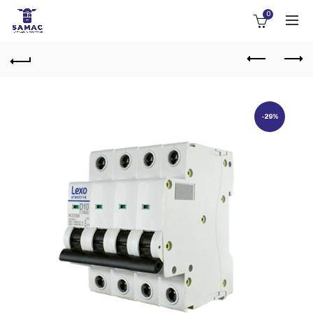
0
-29%