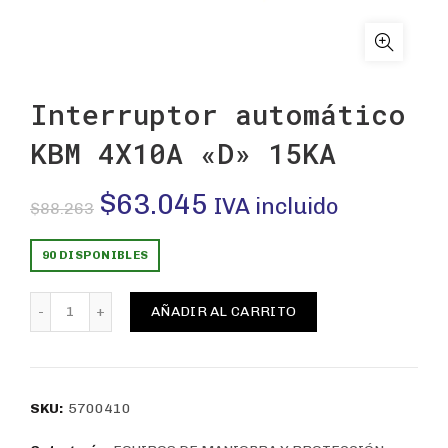
Interruptor automático
KBM 4X10A «D» 15KA
El
El
$
63.045
IVA incluido
$
88.263
precio
precio
90 DISPONIBLES
original
actual
Interruptor automático KBM 4X10A "D" 15KA cantidad
AÑADIR AL CARRITO
era:
es:
$88.263.
$63.045.
SKU:
5700410