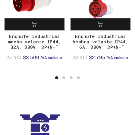
Enchufe industrial
Enchufe industrial
macho volante IP44,
hembra volante IP44,
32A, 380V, 3P+N+T
16A, 380V, 3P+N+T
El
El
El
El
$
3.509
$
2.795
$
4.913
$
3.914
IVA incluido
IVA incluido
precio
precio
precio
precio
original
actual
original
actual
era:
es:
era:
es:
$4.913.
$3.509.
$3.914.
$2.795.