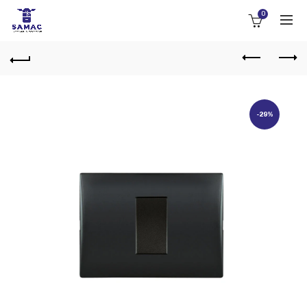
0
-29%