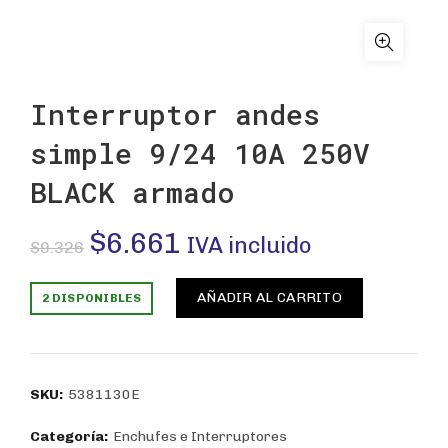
Interruptor andes
simple 9/24 10A 250V
BLACK armado
El
El
$
6.661
IVA incluido
$
9.326
precio
precio
AÑADIR AL CARRITO
2 DISPONIBLES
original
actual
era:
es:
SKU:
5381130E
$9.326.
$6.661.
Categoría:
Enchufes e Interruptores