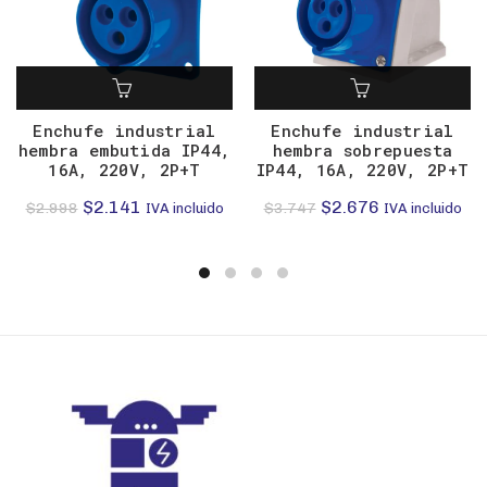
Enchufe industrial
Enchufe industrial
hembra embutida IP44,
hembra sobrepuesta
16A, 220V, 2P+T
IP44, 16A, 220V, 2P+T
El
El
El
El
$
2.141
$
2.676
$
2.998
$
3.747
IVA incluido
IVA incluido
precio
precio
precio
precio
original
actual
original
actual
era:
es:
era:
es:
$2.998.
$2.141.
$3.747.
$2.676.