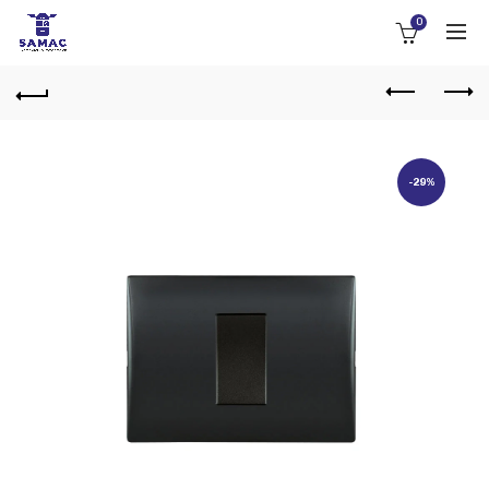
0
-29%