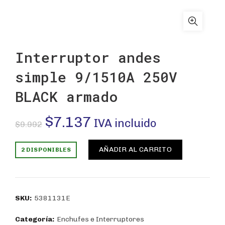
Interruptor andes
simple 9/1510A 250V
BLACK armado
El
El
$
7.137
IVA incluido
$
9.992
precio
precio
AÑADIR AL CARRITO
2 DISPONIBLES
original
actual
era:
es:
SKU:
5381131E
$9.992.
$7.137.
Categoría:
Enchufes e Interruptores