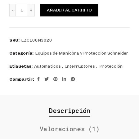
INT EASYPACT EZC100 S/ REGULACIÓN 20A 3P 18kA@3
AÑADIR AL CARRITO
SKU:
EZC100N3020
Categoría:
Equipos de Maniobra y Protección Schneider
Etiquetas:
Automaticos
,
Interruptores
,
Protección
Compartir
Descripción
Valoraciones (1)