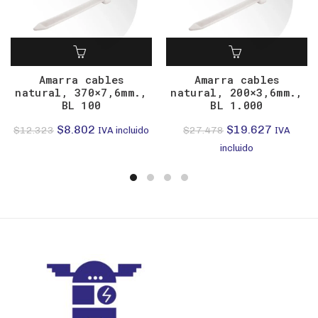
Amarra cables
Amarra cables
natural, 370×7,6mm.,
natural, 200×3,6mm.,
BL 100
BL 1.000
El
El
El
El
$
8.802
$
19.627
$
12.323
$
27.478
IVA incluido
IVA
precio
precio
precio
precio
incluido
original
actual
original
actual
era:
es:
era:
es:
$12.323.
$8.802.
$27.478.
$19.627