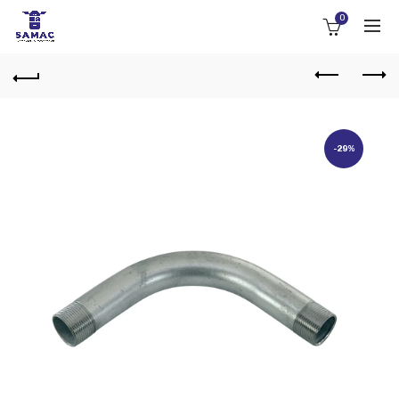
0
-29%