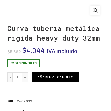
Curva tubería metálica
rígida heavy duty 32mm
El
El
$
4.044
IVA incluido
$
5.662
precio
precio
82 DISPONIBLES
original
actual
Curva tubería metálica rígida heavy duty 32mm cantida
AÑADIR AL CARRITO
era:
es:
$5.662.
$4.044.
SKU:
2462032