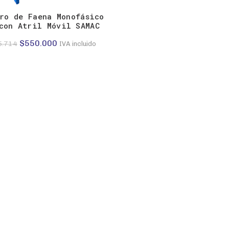
ro de Faena Monofásico
con Atril Móvil SAMAC
El
El
$
550.000
5.714
IVA incluido
precio
precio
original
actual
era:
es:
$785.714.
$550.000.