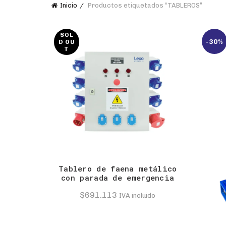
Inicio
Productos etiquetados “TABLEROS”
SOL
-30%
D OU
T
Tablero de faena metálico
con parada de emergencia
$
691.113
IVA incluido