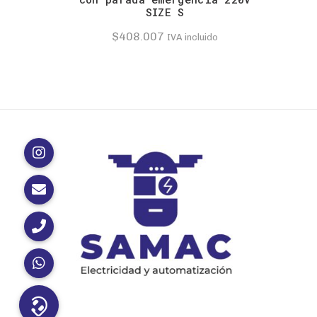
SIZE S
$
408.007
IVA incluido