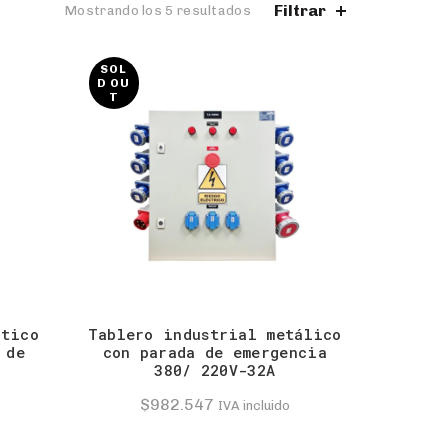
Filtrar
Mostrando los 5 resultados
SOL
D OU
T
stico
Tablero industrial metálico
 de
con parada de emergencia
380/ 220V-32A
$
982.547
IVA incluido