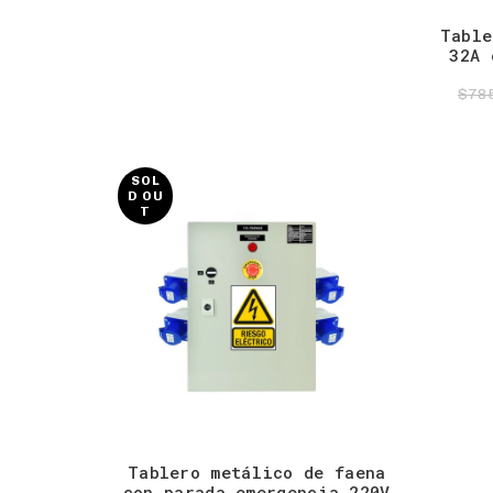
Table
32A 
$
78
SOL
D OU
T
Tablero metálico de faena
con parada emergencia 220V