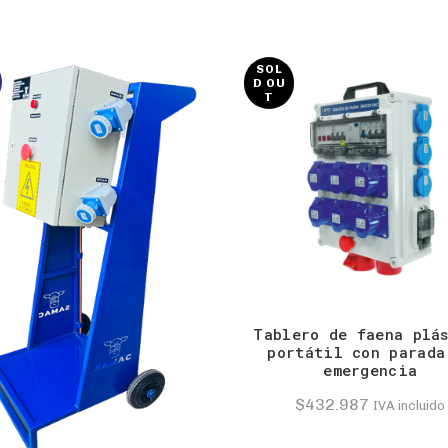
SOL
D OU
T
Tablero de faena plá
portátil con parada
emergencia
$
432.987
IVA incluido