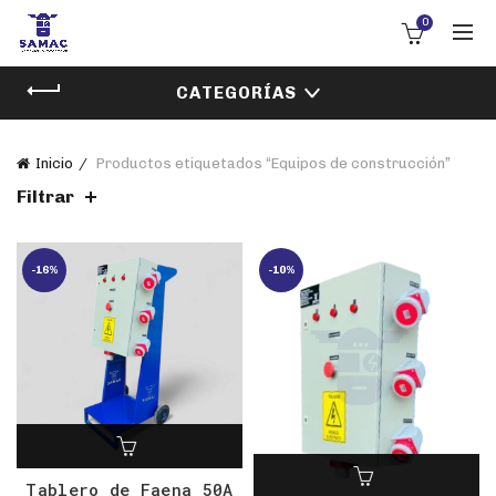
0
CATEGORÍAS
Inicio
Productos etiquetados “Equipos de construcción”
Filtrar
-16%
-10%
Tablero de Faena 50A