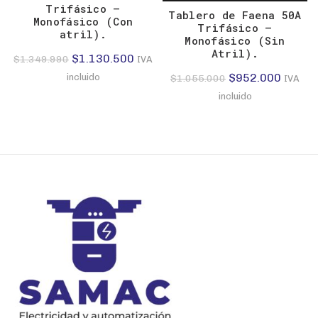
Trifásico –
Tablero de Faena 50A
Monofásico (Con
Trifásico –
atril).
Monofásico (Sin
Atril).
El
El
$
1.130.500
$
1.349.990
IVA
precio
precio
El
El
$
952.000
incluido
$
1.055.000
IVA
original
actual
precio
precio
incluido
era:
es:
original
actual
$1.349.990.
$1.130.500.
era:
es:
$1.055.000.
$952.0