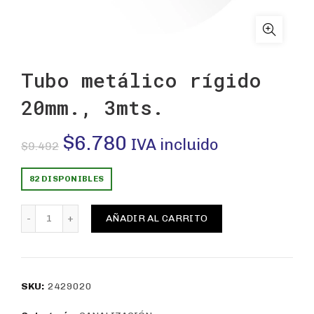
Tubo metálico rígido
20mm., 3mts.
El
El
$
6.780
IVA incluido
$
9.492
precio
precio
82 DISPONIBLES
original
actual
Tubo metálico rígido 20mm., 3mts. cantidad
AÑADIR AL CARRITO
era:
es:
$9.492.
$6.780.
SKU:
2429020