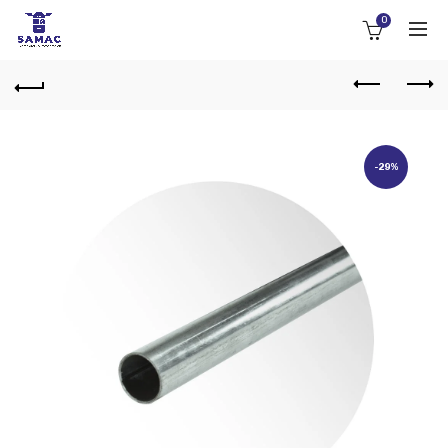
0
-29%