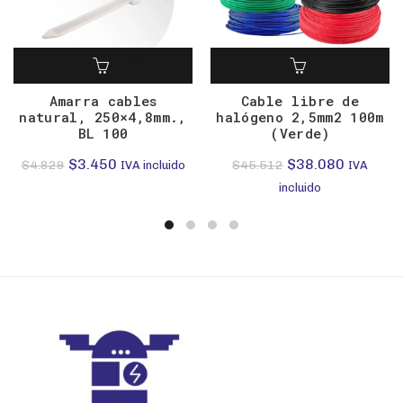
Amarra cables
Cable libre de
natural, 250×4,8mm.,
halógeno 2,5mm2 100m
BL 100
(Verde)
El
El
El
El
$
3.450
$
38.080
$
4.829
$
45.512
IVA incluido
IVA
precio
precio
precio
precio
incluido
original
actual
original
actual
era:
es:
era:
es:
$4.829.
$3.450.
$45.512.
$38.080