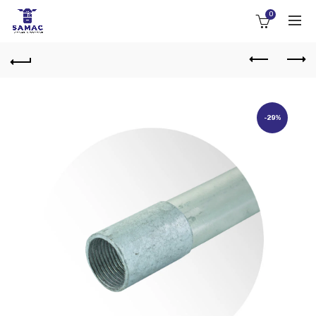
0
-29%