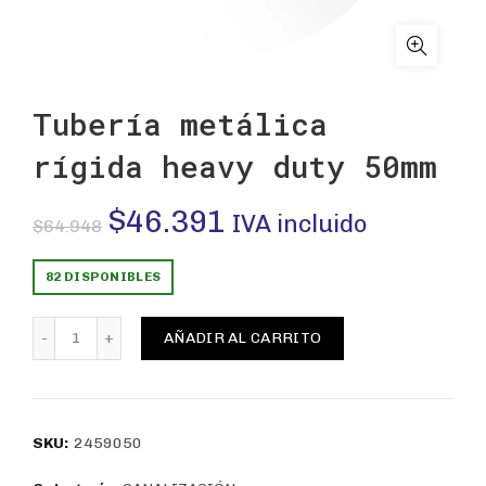
Tubería metálica
rígida heavy duty 50mm
El
El
$
46.391
IVA incluido
$
64.948
precio
precio
82 DISPONIBLES
original
actual
Tubería metálica rígida heavy duty 50mm cantidad
AÑADIR AL CARRITO
era:
es:
$64.948.
$46.391.
SKU:
2459050