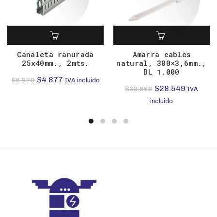
Canaleta ranurada
Amarra cables
25x40mm., 2mts.
natural, 300×3,6mm.,
BL 1.000
El
El
$
4.877
$
6.828
IVA incluido
El
El
$
28.549
$
39.968
IVA
precio
precio
precio
precio
incluido
original
actual
original
actual
era:
es:
era:
es:
$6.828.
$4.877.
$39.968.
$28.549