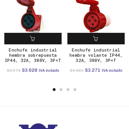
Enchufe industrial
Enchufe industrial
hembra sobrepuesta
hembra volante IP44,
IP44, 32A, 380V, 3P+T
32A, 380V, 3P+T
El
El
El
El
$
3.628
$
3.271
$
5.079
$
4.580
IVA incluido
IVA incluido
precio
precio
precio
precio
original
actual
original
actual
era:
es:
era:
es:
$5.079.
$3.628.
$4.580.
$3.271.