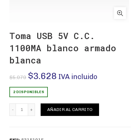
Toma USB 5V C.C.
1100MA blanco armado
blanca
El
El
$
3.628
IVA incluido
$
5.079
precio
precio
2 DISPONIBLES
original
actual
Toma USB 5V C.C. 1100MA blanco armado blanca cantid
AÑADIR AL CARRITO
era:
es:
$5.079.
$3.628.
SKU:
5315101E