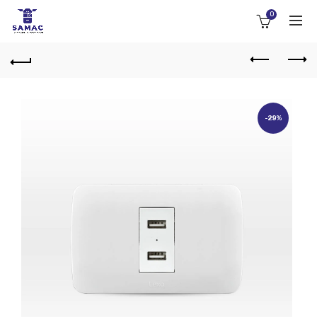
0
-29%