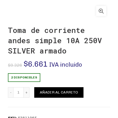
Toma de corriente
andes simple 10A 250V
SILVER armado
El
El
$
6.661
IVA incluido
$
9.326
precio
precio
2 DISPONIBLES
original
actual
Toma de corriente andes simple 10A 250V SILVER armad
AÑADIR AL CARRITO
era:
es:
$9.326.
$6.661.
SKU:
5381106E