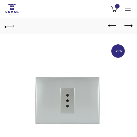
0
-29%