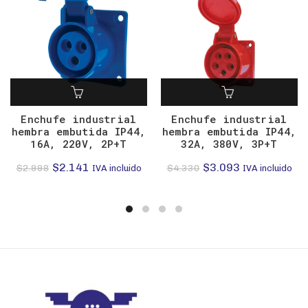
Enchufe industrial
Enchufe industrial
hembra embutida IP44,
hembra embutida IP44,
16A, 220V, 2P+T
32A, 380V, 3P+T
El
El
El
El
$
2.141
$
3.093
$
2.998
$
4.330
IVA incluido
IVA incluido
precio
precio
precio
precio
original
actual
original
actual
era:
es:
era:
es:
$2.998.
$2.141.
$4.330.
$3.093.