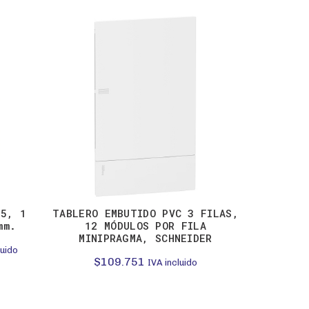
-29%
65, 1
TABLERO EMBUTIDO PVC 3 FILAS,
Gabine
mm.
12 MÓDULOS POR FILA
puert
MINIPRAGMA, SCHNEIDER
$
63.2
luido
$
109.751
IVA incluido