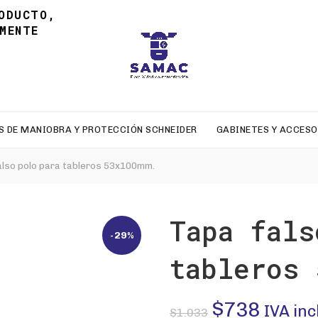
ODUCTO,
MENTE
S DE MANIOBRA Y PROTECCIÓN SCHNEIDER
GABINETES Y ACCESO
lso polo para tableros 53x100mm.
Tapa fals
-29%
tableros 
El
El
$
738
IVA inc
$
1.033