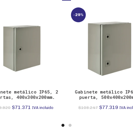
-29%
nete metálico IP65, 2
Gabinete metálico IP
ertas, 400x300x200mm.
puerta, 500x400x200
El
El
El
El
$
71.371
$
77.319
9.920
$
108.247
IVA incluido
IVA inc
precio
precio
precio
precio
original
actual
original
actual
era:
es:
era:
es: