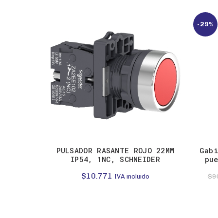
-29%
PULSADOR RASANTE ROJO 22MM
Gabi
IP54, 1NC, SCHNEIDER
pu
$
10.771
$
9
IVA incluido