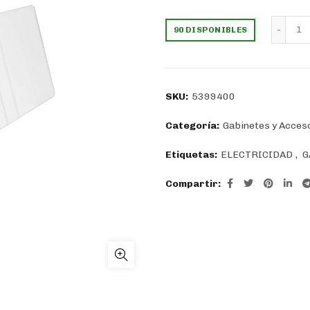
precio
preci
Ta
90 DISPONIBLES
original
actua
era:
es:
SKU:
5399400
$1.033.
$738.
Categoría:
Gabinetes y Acces
Etiquetas:
ELECTRICIDAD
,
G
Compartir