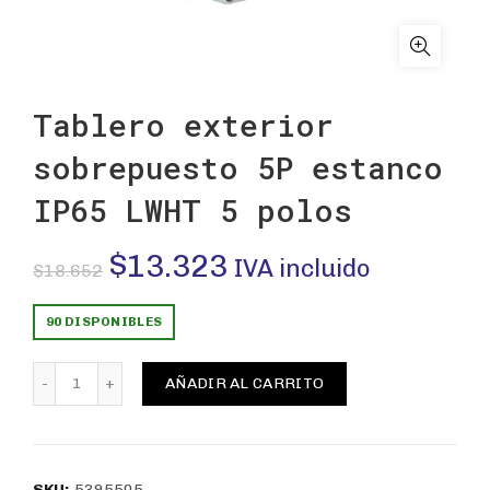
Tablero exterior
sobrepuesto 5P estanco
IP65 LWHT 5 polos
El
El
$
13.323
IVA incluido
$
18.652
precio
precio
90 DISPONIBLES
original
actual
Tablero exterior sobrepuesto 5P estanco IP65 LWHT 5 p
AÑADIR AL CARRITO
era:
es:
$18.652.
$13.323.
SKU:
5395505