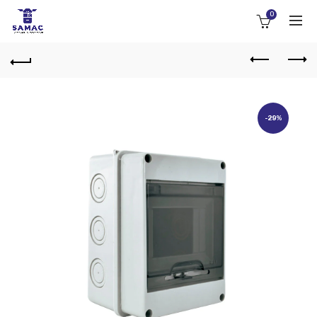
0
-29%