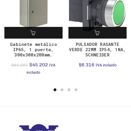
Gabinete metálico
PULSADOR RASANTE
IP65, 1 puerta,
VERDE 22MM IP54, 1NA,
300x300x200mm.
SCHNEIDER
El
El
$
45.202
$
6.316
$
63.283
IVA
IVA incluido
precio
precio
incluido
original
actual
era:
es:
$63.283.
$45.202.