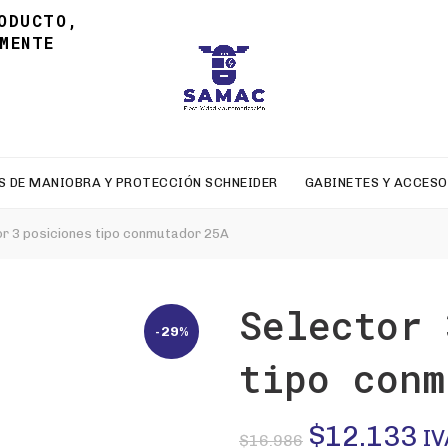
ODUCTO,
MENTE
S DE MANIOBRA Y PROTECCIÓN SCHNEIDER
GABINETES Y ACCESO
r 3 posiciones tipo conmutador 25A
Selector 
-29%
tipo conm
El
El
$
12.133
IV
$
16.986