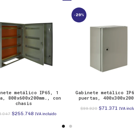
-29%
nete metálico IP65, 1
Gabinete metálico IP
a, 800x600x200mm., con
puertas, 400x300x200
chasis
El
El
$
71.371
$
99.920
IVA incl
El
El
$
255.748
8.047
IVA incluido
precio
precio
precio
precio
original
actual
original
actual
era:
es: