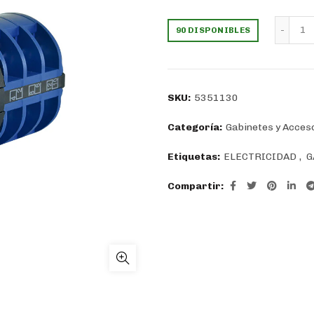
precio
pr
Se
90 DISPONIBLES
original
ac
era:
es
SKU:
5351130
$16.986.
$1
Categoría:
Gabinetes y Acces
Etiquetas:
ELECTRICIDAD
,
G
Compartir