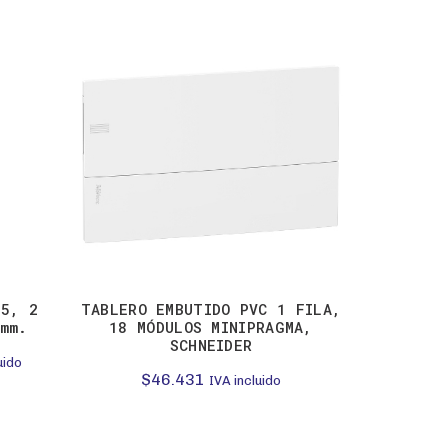
-29%
65, 2
TABLERO EMBUTIDO PVC 1 FILA,
Gabine
mm.
18 MÓDULOS MINIPRAGMA,
puerta,
SCHNEIDER
uido
$
46.431
$
109.9
IVA incluido