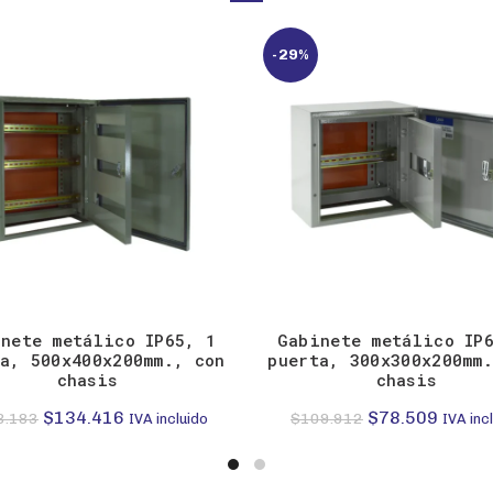
-29%
nete metálico IP65, 1
Gabinete metálico IP
a, 500x400x200mm., con
puerta, 300x300x200mm
chasis
chasis
El
El
El
El
$
134.416
$
78.509
8.183
$
109.912
IVA incluido
IVA inc
precio
precio
precio
precio
original
actual
original
actual