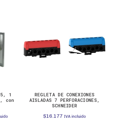
65, 1
REGLETA DE CONEXIONES
PARADA 
., con
AISLADAS 7 PERFORACIONES,
1NC, DES
SCHNEIDER
$
$
16.177
luido
IVA incluido