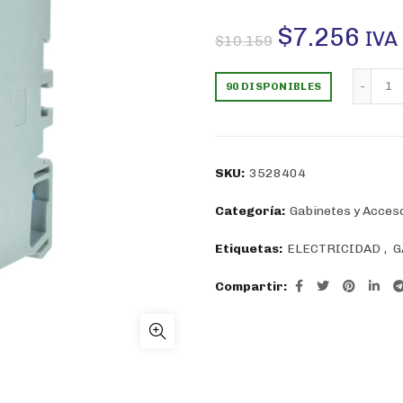
El
El
$
7.256
IVA 
$
10.159
precio
pre
Re
90 DISPONIBLES
original
act
era:
es:
SKU:
3528404
$10.159.
$7.
Categoría:
Gabinetes y Acces
Etiquetas:
ELECTRICIDAD
,
G
Compartir