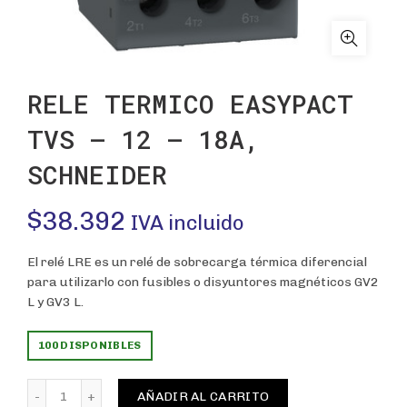
RELE TERMICO EASYPACT
TVS – 12 – 18A,
SCHNEIDER
$
38.392
IVA incluido
El relé LRE es un relé de sobrecarga térmica diferencial
para utilizarlo con fusibles o disyuntores magnéticos GV2
L y GV3 L.
100 DISPONIBLES
RELE TERMICO EASYPACT TVS - 12 - 18A, SCHNEIDER c
AÑADIR AL CARRITO