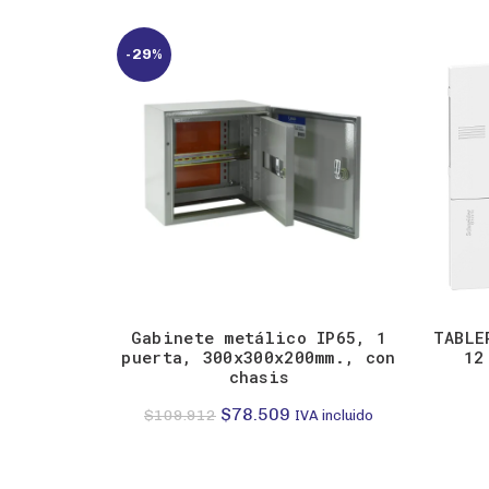
-29%
Gabinete metálico IP65, 1
TABLE
puerta, 300x300x200mm., con
12
chasis
El
El
$
78.509
$
109.912
IVA incluido
precio
precio
original
actual