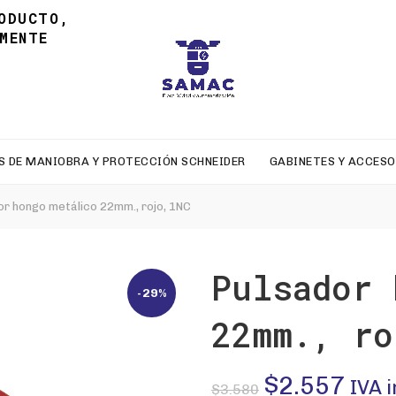
ODUCTO,
MENTE
S DE MANIOBRA Y PROTECCIÓN SCHNEIDER
GABINETES Y ACCESO
r hongo metálico 22mm., rojo, 1NC
Pulsador 
-29%
22mm., ro
El
El
$
2.557
IVA 
$
3.580