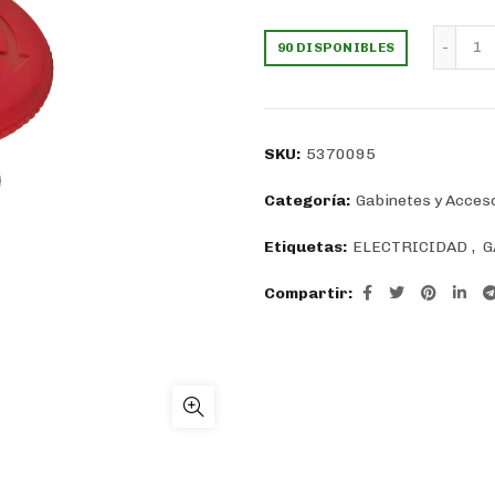
precio
prec
Pu
90 DISPONIBLES
original
actu
era:
es:
SKU:
5370095
$3.580.
$2.5
Categoría:
Gabinetes y Acces
Etiquetas:
ELECTRICIDAD
,
G
Compartir