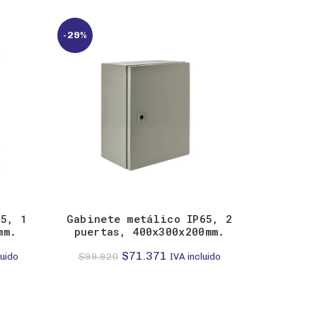
-29%
65, 1
Gabinete metálico IP65, 2
SELECTOR
mm.
puertas, 400x300x200mm.
1NC
El
El
$
71.371
$
$
99.920
luido
IVA incluido
precio
precio
original
actual
era:
es: