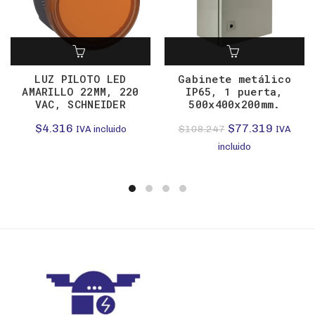
LUZ PILOTO LED
Gabinete metálico
AMARILLO 22MM, 220
IP65, 1 puerta,
VAC, SCHNEIDER
500x400x200mm.
El
El
$
4.316
$
77.319
$
108.247
IVA incluido
IVA
precio
precio
incluido
original
actual
era:
es:
$108.247.
$77.319