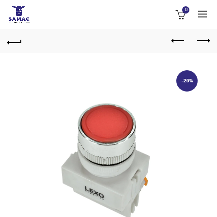
0
-29%