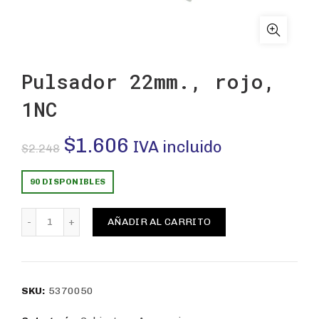
Pulsador 22mm., rojo,
1NC
El
El
$
1.606
IVA incluido
$
2.248
precio
precio
90 DISPONIBLES
original
actual
Pulsador 22mm., rojo, 1NC cantidad
AÑADIR AL CARRITO
era:
es:
$2.248.
$1.606.
SKU:
5370050