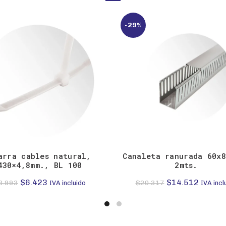
-29%
arra cables natural,
Canaleta ranurada 60x
430×4,8mm., BL 100
2mts.
El
El
El
El
$
6.423
$
14.512
8.993
$
20.317
IVA incluido
IVA incl
precio
precio
precio
precio
original
actual
original
actual
era:
es:
era:
es: