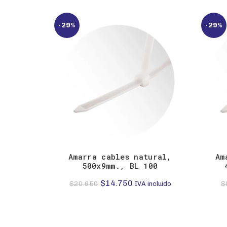
-29%
-29%
Amarra cables natural,
Am
500x9mm., BL 100
El
El
$
14.750
$
20.650
$
IVA incluido
precio
precio
original
actual
era:
es: