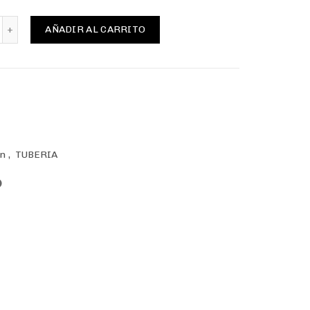
ensaestopa plástica PG-09, 4-8mm. cantidad
AÑADIR AL CARRITO
on
,
TUBERIA