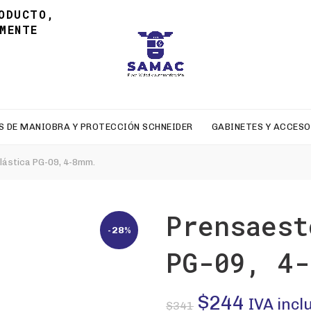
ODUCTO,
MENTE
S DE MANIOBRA Y PROTECCIÓN SCHNEIDER
GABINETES Y ACCESO
ástica PG-09, 4-8mm.
Prensaest
-28%
PG-09, 4-
El
El
$
244
IVA incl
$
341