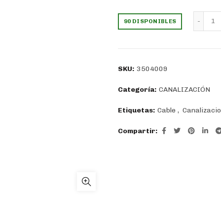
precio
precio
Pr
90 DISPONIBLES
original
actual
era:
es:
SKU:
3504009
$341.
$244.
Categoría:
CANALIZACIÓN
Etiquetas:
Cable
,
Canalizaci
Compartir