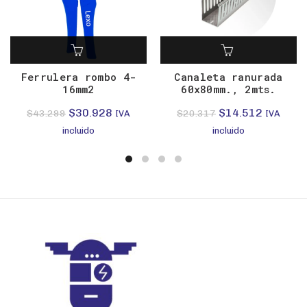
Ferrulera rombo 4-
Canaleta ranurada
16mm2
60x80mm., 2mts.
El
El
El
El
$
30.928
$
14.512
$
43.299
$
20.317
IVA
IVA
precio
precio
precio
precio
incluido
incluido
original
actual
original
actual
era:
es:
era:
es:
$43.299.
$30.928.
$20.317.
$14.512