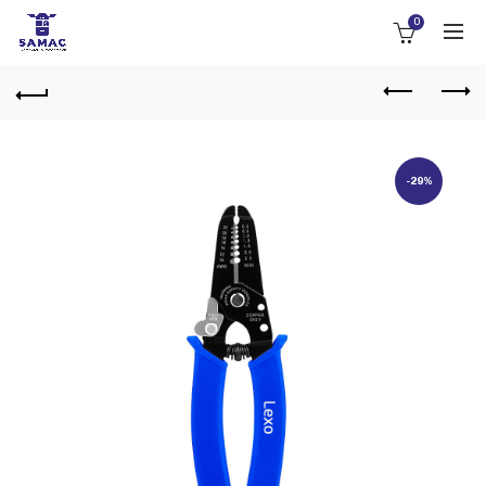
0
-29%