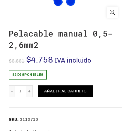
Pelacable manual 0,5-
2,6mm2
El
El
$
4.758
IVA incluido
$
6.661
precio
precio
82 DISPONIBLES
original
actual
Pelacable manual 0,5-2,6mm2 cantidad
AÑADIR AL CARRITO
era:
es:
$6.661.
$4.758.
SKU:
3110710