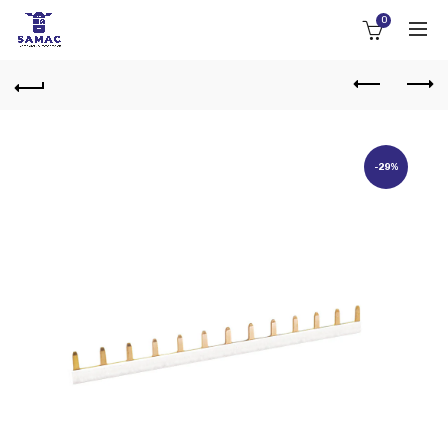
0
-29%