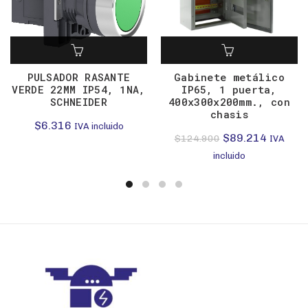
PULSADOR RASANTE
Gabinete metálico
VERDE 22MM IP54, 1NA,
IP65, 1 puerta,
SCHNEIDER
400x300x200mm., con
chasis
$
6.316
IVA incluido
El
El
$
89.214
$
124.900
IVA
precio
precio
incluido
original
actual
era:
es:
$124.900.
$89.214