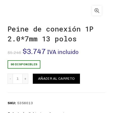
Peine de conexión 1P
2.0*7mm 13 polos
El
El
$
3.747
IVA incluido
$
5.246
precio
precio
90 DISPONIBLES
original
actual
Peine de conexión 1P 2.0*7mm 13 polos cantidad
AÑADIR AL CARRITO
era:
es:
$5.246.
$3.747.
SKU:
5356013