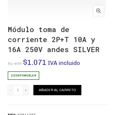
Módulo toma de
corriente 2P+T 10A y
16A 250V andes SILVER
El
El
$
1.071
IVA incluido
$
1.499
precio
precio
2 DISPONIBLES
original
actual
Módulo toma de corriente 2P+T 10A y 16A 250V andes 
AÑADIR AL CARRITO
era:
es:
$1.499.
$1.071.
SKU:
5381128E