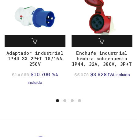
Adaptador industrial
Enchufe industrial
IP44 3X 2P+T 10/16A
hembra sobrepuesta
250V
IP44, 32A, 380V, 3P+T
El
El
El
El
$
10.706
$
3.628
$
14.988
$
5.079
IVA
IVA incluido
precio
precio
precio
precio
incluido
original
actual
original
actual
era:
es:
era:
es:
$14.988.
$10.706.
$5.079.
$3.628.