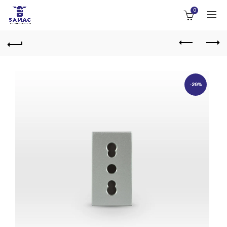
0
-29%