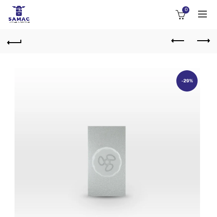
0
-29%