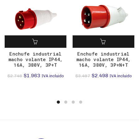
Enchufe industrial
Enchufe industrial
macho volante IP44,
macho volante IP44,
16A, 380V, 3P+T
16A, 380V, 3P+N+T
El
El
El
El
$
1.963
$
2.498
$
2.748
$
3.497
IVA incluido
IVA incluido
precio
precio
precio
precio
original
actual
original
actual
era:
es:
era:
es:
$2.748.
$1.963.
$3.497.
$2.498.