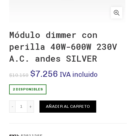
Módulo dimmer con
perilla 40W-600W 230V
A.C. andes SILVER
El
El
$
7.256
IVA incluido
$
10.159
precio
precio
2 DISPONIBLES
original
actual
Módulo dimmer con perilla 40W-600W 230V A.C. andes S
AÑADIR AL CARRITO
era:
es:
$10.159.
$7.256.
SKU:
5381125E