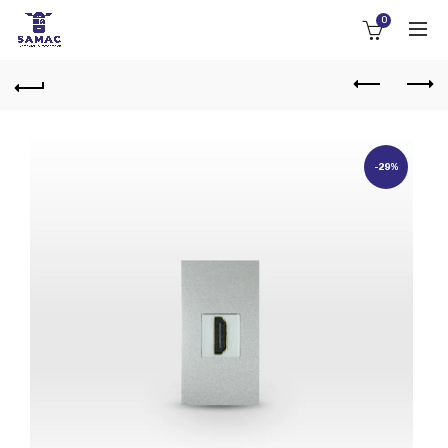
0
-29%