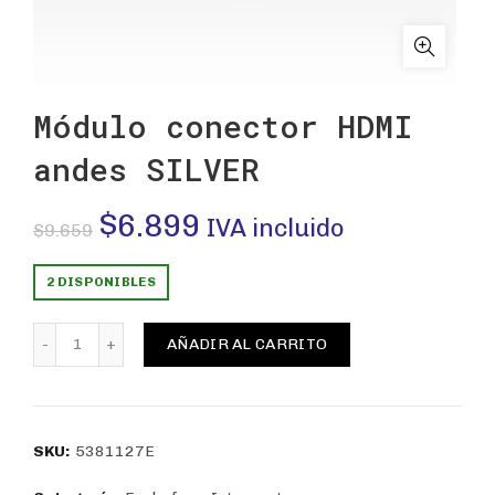
Módulo conector HDMI
andes SILVER
El
El
$
6.899
IVA incluido
$
9.659
precio
precio
2 DISPONIBLES
original
actual
Módulo conector HDMI andes SILVER cantidad
AÑADIR AL CARRITO
era:
es:
$9.659.
$6.899.
SKU:
5381127E