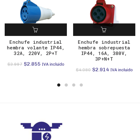
Enchufe industrial
Enchufe industrial
hembra volante IP44,
hembra sobrepuesta
32A, 220V, 2P+T
IP44, 16A, 380V,
3P+N+T
El
El
$
2.855
$
3.997
IVA incluido
El
El
$
2.914
$
4.080
IVA incluido
precio
precio
precio
precio
original
actual
original
actual
era:
es:
era:
es:
$3.997.
$2.855.
$4.080.
$2.914.