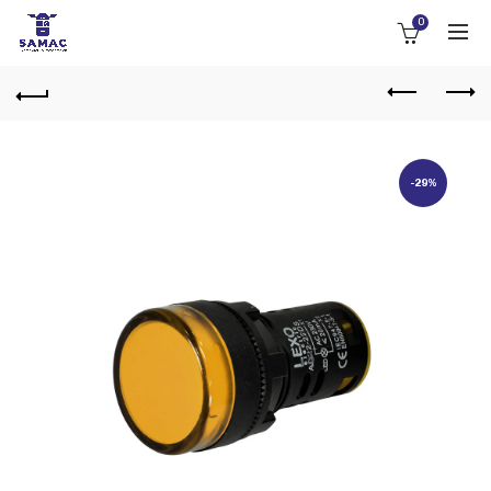
0
-29%