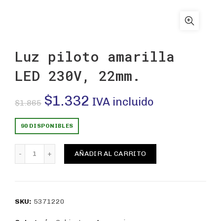
Luz piloto amarilla
LED 230V, 22mm.
El
El
$
1.332
IVA incluido
$
1.865
precio
precio
90 DISPONIBLES
original
actual
Luz piloto amarilla LED 230V, 22mm. cantidad
AÑADIR AL CARRITO
era:
es:
$1.865.
$1.332.
SKU:
5371220