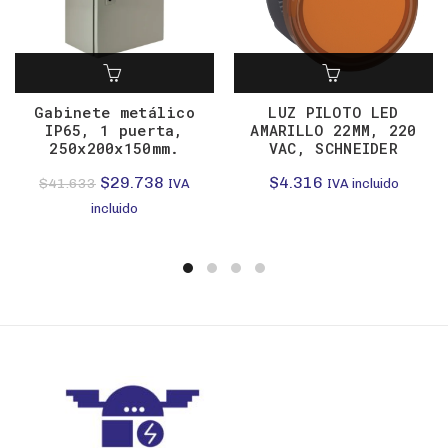
Gabinete metálico
LUZ PILOTO LED
IP65, 1 puerta,
AMARILLO 22MM, 220
250x200x150mm.
VAC, SCHNEIDER
El
El
$
29.738
$
4.316
$
41.633
IVA
IVA incluido
precio
precio
incluido
original
actual
era:
es:
$41.633.
$29.738.