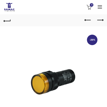
0
-29%