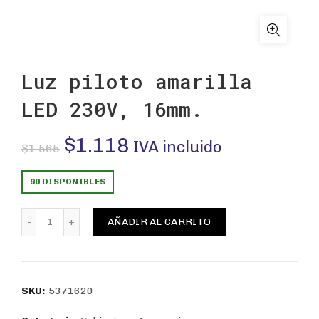
Luz piloto amarilla
LED 230V, 16mm.
El
El
$
1.118
IVA incluido
$
1.565
precio
precio
90 DISPONIBLES
original
actual
Luz piloto amarilla LED 230V, 16mm. cantidad
AÑADIR AL CARRITO
era:
es:
$1.565.
$1.118.
SKU:
5371620